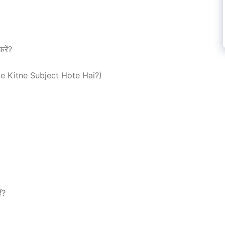
रें?
Me Kitne Subject Hote Hai?)
ं?