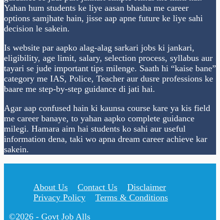
Yahan hum students ke liye aasan bhasha me career
options samjhate hain, jisse aap apne future ke liye sahi
decision le sakein.
Is website par aapko alag-alag sarkari jobs ki jankari,
eligibility, age limit, salary, selection process, syllabus aur
tayari se jude important tips milenge. Saath hi “kaise bane”
category me IAS, Police, Teacher aur dusre professions ke
baare me step-by-step guidance di jati hai.
Agar aap confused hain ki kaunsa course kare ya kis field
me career banaye, to yahan aapko complete guidance
milegi. Hamara aim hai students ko sahi aur useful
information dena, taki wo apna dream career achieve kar
sakein.
About Us
Contact Us
Disclaimer
Privacy Policy
Terms & Conditions
©2026 - Govt Job Alls