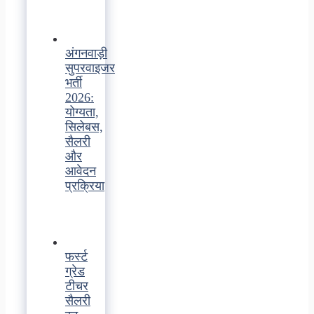
अंगनवाड़ी
सुपरवाइजर
भर्ती
2026:
योग्यता,
सिलेबस,
सैलरी
और
आवेदन
प्रक्रिया
फर्स्ट
ग्रेड
टीचर
सैलरी