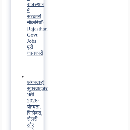
राजस्थान
में
सरकारी
नौकरियाँ:
Rajasthan
Govt
Jobs
पूरी
जानकारी
अंगनवाड़ी
सुपरवाइजर
भर्ती
2026:
योग्यता,
सिलेबस,
सैलरी
और