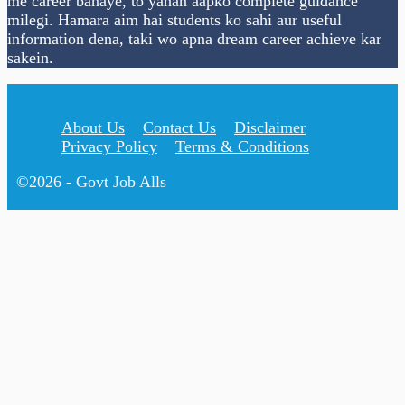
me career banaye, to yahan aapko complete guidance
milegi. Hamara aim hai students ko sahi aur useful
information dena, taki wo apna dream career achieve kar
sakein.
About Us
Contact Us
Disclaimer
Privacy Policy
Terms & Conditions
©2026 - Govt Job Alls