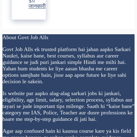
जानकारी
About Govt Job Alls
Govt Job Alls ek trusted platform hai jahan aapko Sarkari
Naukri, kaise bane, best courses, syllabus aur career
guidance se judi puri jankari simple Hindi me milti hai.
Yahan hum students ke liye aasan bhasha me career
options samjhate hain, jisse aap apne future ke liye sahi
decision le sakein.
Is website par aapko alag-alag sarkari jobs ki jankari,
eligibility, age limit, salary, selection process, syllabus aur
tayari se jude important tips milenge. Saath hi “kaise bane”
category me IAS, Police, Teacher aur dusre professions ke
baare me step-by-step guidance di jati hai.
Agar aap confused hain ki kaunsa course kare ya kis field