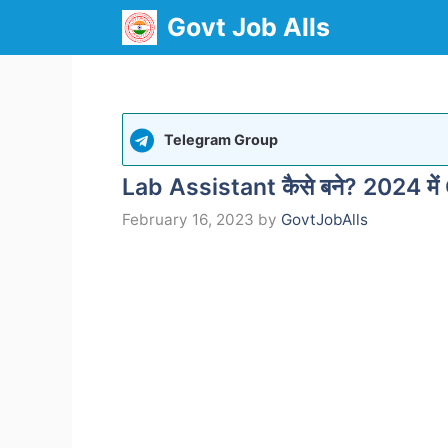
Skip
Govt Job Alls
to
content
Telegram Group
Lab Assistant कैसे बने? 2024 में 
February 16, 2023
by
GovtJobAlls