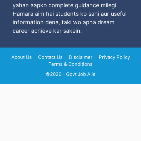
yahan aapko complete guidance milegi.
Hamara aim hai students ko sahi aur useful
information dena, taki wo apna dream
career achieve kar sakein.
About Us
Contact Us
Disclaimer
Privacy Policy
Terms & Conditions
©2026 - Govt Job Alls