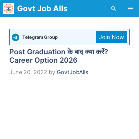
Skip
Govt Job Alls
Me
to
content
Join Now
Telegram Group
Post Graduation के बाद क्या करें?
Career Option 2026
June 20, 2022
by
GovtJobAlls