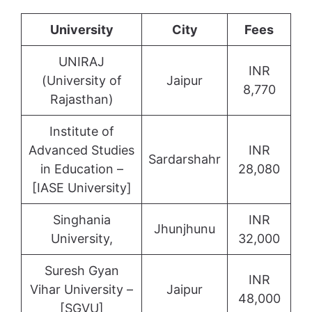
University
City
Fees
UNIRAJ
INR
(University of
Jaipur
8,770
Rajasthan)
Institute of
Advanced Studies
INR
Sardarshahr
in Education –
28,080
[IASE University]
Singhania
INR
Jhunjhunu
University,
32,000
Suresh Gyan
INR
Vihar University –
Jaipur
48,000
[SGVU]