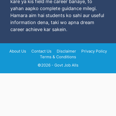
kare ya kis field me career banaye, to
yahan aapko complete guidance milegi.
Hamara aim hai students ko sahi aur useful
information dena, taki wo apna dream
career achieve kar sakein.
About Us
Contact Us
Disclaimer
Privacy Policy
Terms & Conditions
©2026 - Govt Job Alls