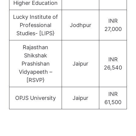
Higher Education
Lucky Institute of
INR
Professional
Jodhpur
27,000
Studies- [LIPS}
Rajasthan
Shikshak
INR
Prashishan
Jaipur
26,540
Vidyapeeth –
[RSVP}
INR
OPJS University
Jaipur
61,500