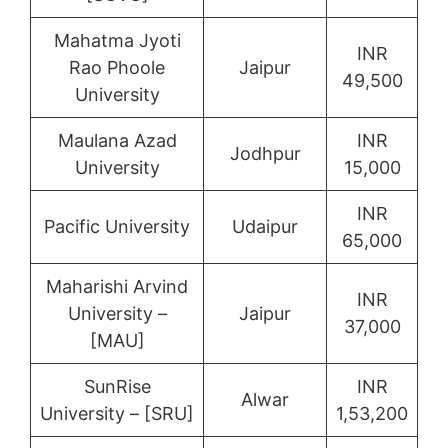
Mahatma Jyoti
INR
Rao Phoole
Jaipur
49,500
University
Maulana Azad
INR
Jodhpur
University
15,000
INR
Pacific University
Udaipur
65,000
Maharishi Arvind
INR
University –
Jaipur
37,000
[MAU]
SunRise
INR
Alwar
University – [SRU]
1,53,200