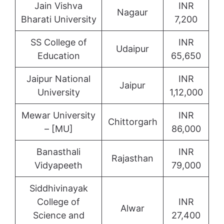
Jain Vishva
INR
Nagaur
Bharati University
7,200
SS College of
INR
Udaipur
Education
65,650
Jaipur National
INR
Jaipur
University
1,12,000
Mewar University
INR
Chittorgarh
– [MU]
86,000
Banasthali
INR
Rajasthan
Vidyapeeth
79,000
Siddhivinayak
College of
INR
Alwar
Science and
27,400