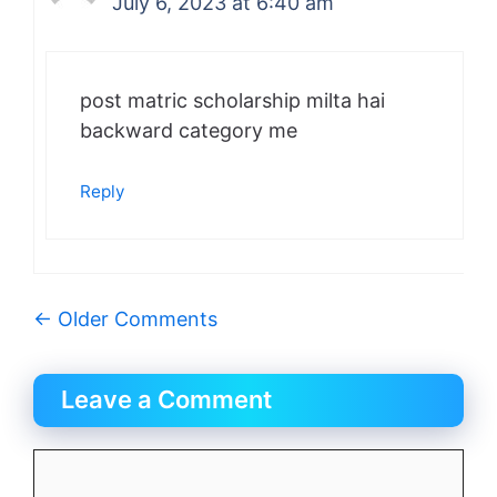
July 6, 2023 at 6:40 am
post matric scholarship milta hai
backward category me
Reply
Comment
← Older Comments
navigation
Leave a Comment
Comment