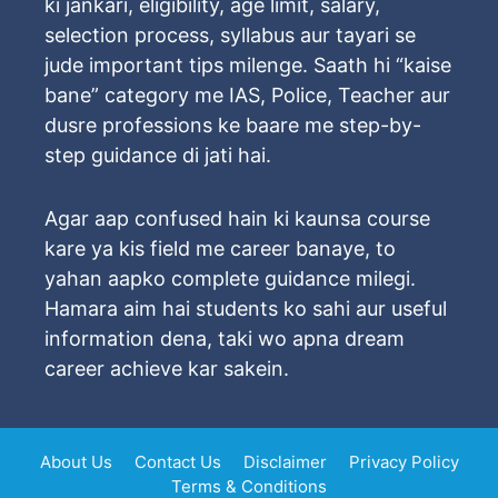
ki jankari, eligibility, age limit, salary,
selection process, syllabus aur tayari se
jude important tips milenge. Saath hi “kaise
bane” category me IAS, Police, Teacher aur
dusre professions ke baare me step-by-
step guidance di jati hai.
Agar aap confused hain ki kaunsa course
kare ya kis field me career banaye, to
yahan aapko complete guidance milegi.
Hamara aim hai students ko sahi aur useful
information dena, taki wo apna dream
career achieve kar sakein.
About Us
Contact Us
Disclaimer
Privacy Policy
Terms & Conditions