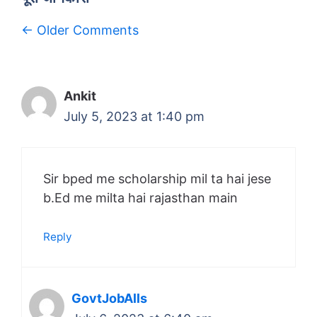
Comment
← Older Comments
navigation
Ankit
July 5, 2023 at 1:40 pm
Sir bped me scholarship mil ta hai jese
b.Ed me milta hai rajasthan main
Reply
GovtJobAlls