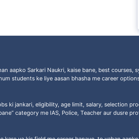
han aapko Sarkari Naukri, kaise bane, best courses, sy
n hum students ke liye aasan bhasha me career options
 ki jankari, eligibility, age limit, salary, selection pr
e bane” category me IAS, Police, Teacher aur dusre p
e kare ya kis field me career banaye, to yahan aapk