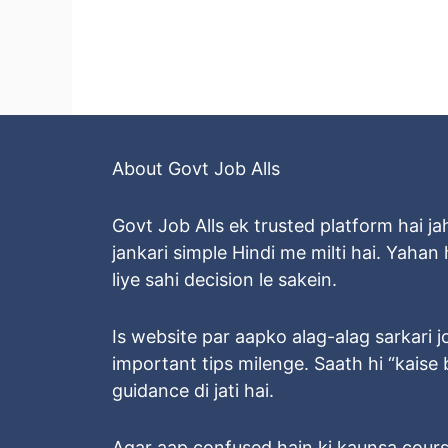
About Govt Job Alls
Govt Job Alls ek trusted platform hai ja
jankari simple Hindi me milti hai. Yaha
liye sahi decision le sakein.
Is website par aapko alag-alag sarkari jobs
important tips milenge. Saath hi “kais
guidance di jati hai.
Agar aap confused hain ki kaunsa cours