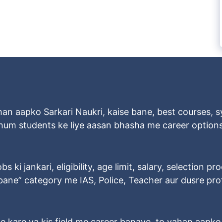
han aapko Sarkari Naukri, kaise bane, best courses, sy
n hum students ke liye aasan bhasha me career options
 ki jankari, eligibility, age limit, salary, selection pr
e bane” category me IAS, Police, Teacher aur dusre p
e kare ya kis field me career banaye, to yahan aapk