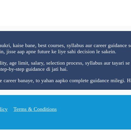
ukri, kaise bane, best courses, syllabus aur career guidance 
, jisse aap apne future ke liye sahi decision le sakein.
ility, age limit, salary, selection process, syllabus aur tayari
ep-by-step guidance di jati hai.
me career banaye, to yahan aapko complete guidance milegi. H
licy
Terms & Conditions