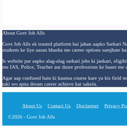
About Govt Job Alls
Govt Job Alls ek trusted platform hai jahan aapko Sarkari Na
students ke liye aasan bhasha me career options samjhate hain
Is website par aapko alag-alag sarkari jobs ki jankari, eligib
me IAS, Police, Teacher aur dusre professions ke baare me st
Agar aap confused hain ki kaunsa course kare ya kis field 
taki wo apna dream career achieve kar sakein.
About Us
Contact Us
Disclaimer
Privacy Po
©2026 - Govt Job Alls