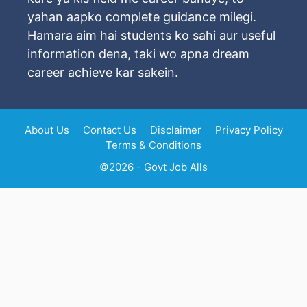
yahan aapko complete guidance milegi.
Hamara aim hai students ko sahi aur useful
information dena, taki wo apna dream
career achieve kar sakein.
About Us
Contact Us
Disclaimer
Privacy Policy
Terms & Conditions
©2026 - Govt Job Alls