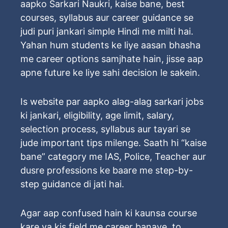
aapko Sarkari Naukri, kaise bane, best
courses, syllabus aur career guidance se
judi puri jankari simple Hindi me milti hai.
Yahan hum students ke liye aasan bhasha
me career options samjhate hain, jisse aap
apne future ke liye sahi decision le sakein.
Is website par aapko alag-alag sarkari jobs
ki jankari, eligibility, age limit, salary,
selection process, syllabus aur tayari se
jude important tips milenge. Saath hi “kaise
bane” category me IAS, Police, Teacher aur
dusre professions ke baare me step-by-
step guidance di jati hai.
Agar aap confused hain ki kaunsa course
kare ya kis field me career banaye, to