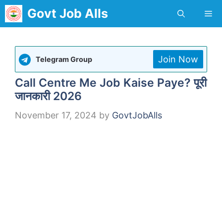
Skip
Govt Job Alls
Me
to
content
Join Now
Telegram Group
Call Centre Me Job Kaise Paye? पूरी
जानकारी 2026
November 17, 2024
by
GovtJobAlls