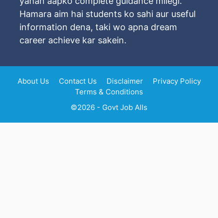
yahan aapko complete guidance milegi.
Hamara aim hai students ko sahi aur useful
information dena, taki wo apna dream
career achieve kar sakein.
About Us
Contact Us
Disclaimer
Privacy Policy
Terms & Conditions
©2026 - Govt Job Alls