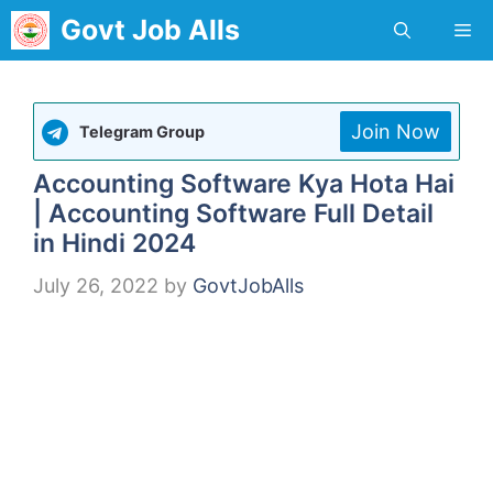
Skip
Govt Job Alls
Me
to
content
Join Now
Telegram Group
Accounting Software Kya Hota Hai
| Accounting Software Full Detail
in Hindi 2024
July 26, 2022
by
GovtJobAlls