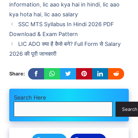
information
,
lic aao kya hai in hindi
,
lic aao
kya hota hai
,
lic aao salary
SSC MTS Syllabus In Hindi 2026 PDF
Download & Exam Pattern
LIC ADO क्या है कैसे बने? Full Form से Salary
2026 की पूरी जानकारी
Share:
Search Here
Search