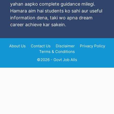
yahan aapko complete guidance milegi.
Hamara aim hai students ko sahi aur useful
information dena, taki wo apna dream
career achieve kar sakein.
About Us
Contact Us
Disclaimer
Privacy Policy
Terms & Conditions
©2026 - Govt Job Alls