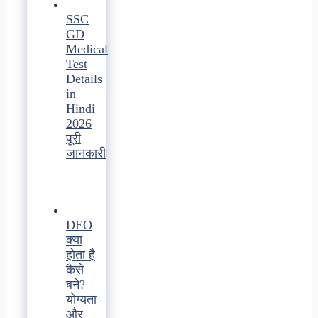
SSC
GD
Medical
Test
Details
in
Hindi
2026
पूरी
जानकारी
DEO
क्या
होता है
कैसे
बने?
योग्यता
और