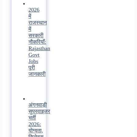
2026
में
राजस्थान
में
सरकारी
नौकरियाँ:
Rajasthan
Govt
Jobs
पूरी
जानकारी
अंगनवाड़ी
सुपरवाइजर
भर्ती
2026:
योग्यता,
सिलेबस,