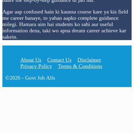
Agar aap confused hain ki kaunsa course kare ya kis field
me career banaye, to yahan aapko complete guidance
milegi. Hamara aim hai students ko sahi aur useful
information dena, taki wo apna dream career achieve kar
sakein.
About Us
Contact Us
Disclaimer
Privacy Policy
Terms & Conditions
©2026 - Govt Job Alls