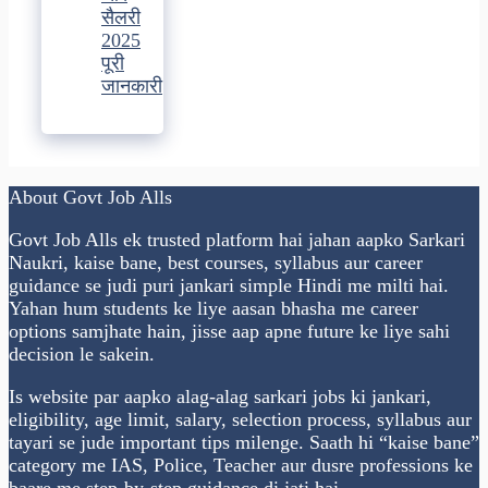
सैलरी
2025
पूरी
जानकारी
About Govt Job Alls
Govt Job Alls ek trusted platform hai jahan aapko Sarkari
Naukri, kaise bane, best courses, syllabus aur career
guidance se judi puri jankari simple Hindi me milti hai.
Yahan hum students ke liye aasan bhasha me career
options samjhate hain, jisse aap apne future ke liye sahi
decision le sakein.
Is website par aapko alag-alag sarkari jobs ki jankari,
eligibility, age limit, salary, selection process, syllabus aur
tayari se jude important tips milenge. Saath hi “kaise bane”
category me IAS, Police, Teacher aur dusre professions ke
baare me step-by-step guidance di jati hai.